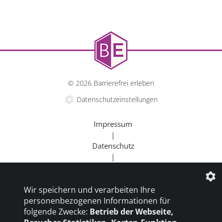
© 2026 Barrierefrei erleben
Datenschutzeinstellungen
Impressum
|
Datenschutz
|
Kontakt
|
Wir speichern und verarbeiten Ihre
Beratung
personenbezogenen Informationen für
|
folgende Zwecke:
Betrieb der Webseite,
Goldener Rollstuhl