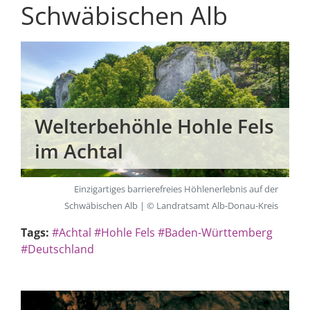
Schwäbischen Alb
Welterbehöhle Hohle Fels
im Achtal
Einzigartiges barrierefreies Höhlenerlebnis auf der
Schwäbischen Alb | © Landratsamt Alb-Donau-Kreis
Tags:
#Achtal
#Hohle Fels
#Baden-Württemberg
#Deutschland