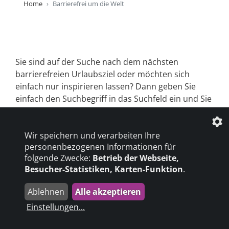
Home
Barrierefrei um die Welt
Sie sind auf der Suche nach dem nächsten
barrierefreien Urlaubsziel oder möchten sich
einfach nur inspirieren lassen? Dann geben Sie
einfach den Suchbegriff in das Suchfeld ein und Sie
erhalten das passende Suchergebniss für Ihre
Suche auf unserer Seite!
Wir speichern und verarbeiten Ihre
personenbezogenen Informationen für
folgende Zwecke:
Betrieb der Webseite,
Besucher-Statistiken, Karten-Funktion
.
Ablehnen
Alle akzeptieren
© 2026 Barrierefrei erleben
Einstellungen
...
Datenschutzeinstellungen