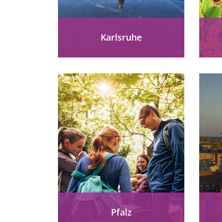
Karlsruhe
Die Fächerstadt Karlsruhe
lockt mit ihrem einzigartigen
I
Charme und einer Vielzahl
von Möglichkeiten, die auch
für Menschen mit
ab
Behinderungen gut
zugänglich...
mehr erfahren
Pfalz