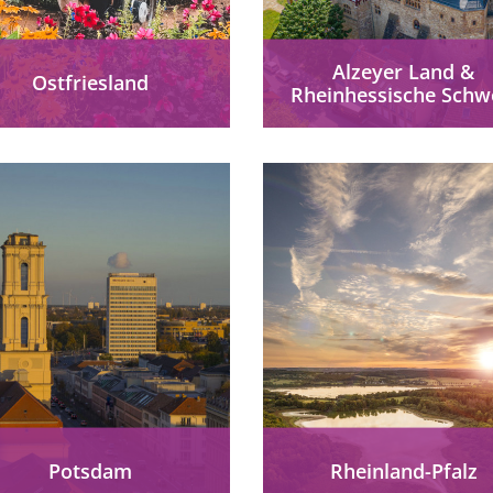
Alzeyer Land &
Ostfriesland
Rheinhessische Schw
Von den Ostfriesischen
Das Alzeyer Land und d
nseln bis ins Binnenland
Rheinhessische Schwe
erstreckt sich eine
bieten einen barrierefre
Landschaft, die
Urlaub voller Genuss u
wechslungsreicher nicht
Entspannung.
sein könnte.
mehr erfahren
mehr erfahren
Potsdam
Rheinland-Pfalz