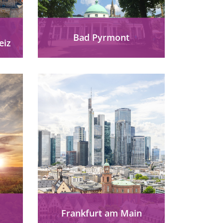
Bad Pyrmont
eiz
ie
In Bad Pyrmont verbindet
iz
sich auf mühelose Weise ein
ien
traditionsreicher Kurort mit
nd
einem modernen
Gesundheitsresort und allen
Annehmlichkeiten, die sich
der...
mehr erfahren
Frankfurt am Main