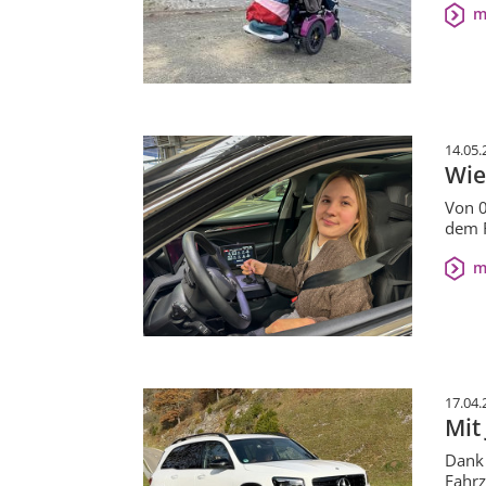
m
14.05.
Wie
Von 0
dem R
m
17.04.
Mit
Dank 
Fahrz