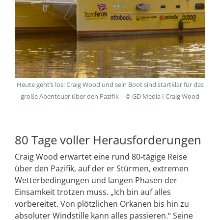
Heute geht’s los: Craig Wood und sein Boot sind startklar für das
große Abenteuer über den Pazifik | © GD Media I Craig Wood
80 Tage voller Herausforderungen
Craig Wood erwartet eine rund 80-tägige Reise
über den Pazifik, auf der er Stürmen, extremen
Wetterbedingungen und langen Phasen der
Einsamkeit trotzen muss. „Ich bin auf alles
vorbereitet. Von plötzlichen Orkanen bis hin zu
absoluter Windstille kann alles passieren.“ Seine