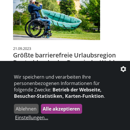
21.09.2023
Größte barrierefreie Urlaubsregion
Deutschlands: der Bayerische Wald
Für seine Urlaubs- und Ausflugstipps für Menschen
Wir speichern und verarbeiten Ihre
mit und ohne Behinderung wurde der Bayerische
Wald, die größte barrierefreie Urlaubsregion
personenbezogenen Informationen für
Deutschlands, kürzlich als Barrierefreie
folgende Zwecke:
Betrieb der Webseite,
Tourismusregion ausgezeichnet.
Besucher-Statistiken, Karten-Funktion
.
mehr erfahren
Ablehnen
Alle akzeptieren
Einstellungen
...
Diese Reiseziele könnten Sie auch