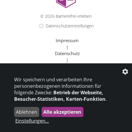
© 2026 Barrierefrei erleben
Datenschutzeinstellungen
Impressum
|
Datenschutz
|
Kontakt
|
Wir speichern und verarbeiten Ihre
Beratung
personenbezogenen Informationen für
|
folgende Zwecke:
Betrieb der Webseite,
Goldener Rollstuhl
Besucher-Statistiken, Karten-Funktion
.
|
Barrierefrei um die Welt
Ablehnen
Alle akzeptieren
die profilschmiede - Internetagentur
Einstellungen
...