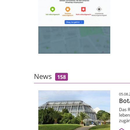
News
158
05.08.
Bot
Das R
leben
zugän