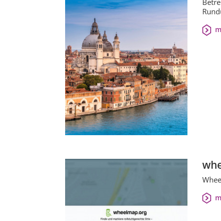
Betre
Rundu
m
whe
Wheel
m