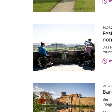
m
30.07.
Fes
nom
Das P
touri
m
29.07.
Bar
Berli
integ