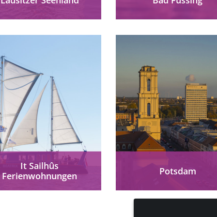
Lausitzer Seenland
Bad Füssing: Barrierefre
barrierefrei erleben:
Thermenurlaub in Baye
Handbike-Touren,
Heilendes Thermalwass
llstuhlgerechte Strände,
Europa Therme, Komfor
inklusive Spielplätze &
Erholung & Wohlbefinden
Unterkünfte in Europas
alle Gäste.
rößter Seenlandschaft.
mehr erfahren
mehr erfahren
It Sailhûs
Potsdam
Ferienwohnungen
It Sailhûs Friesland:
Potsdam an der Havel bi
Barrierefreie
seinen Besuchern die
erienwohnungen für die
Möglichkeit das UNESC