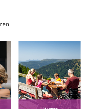
eren
Kärnten