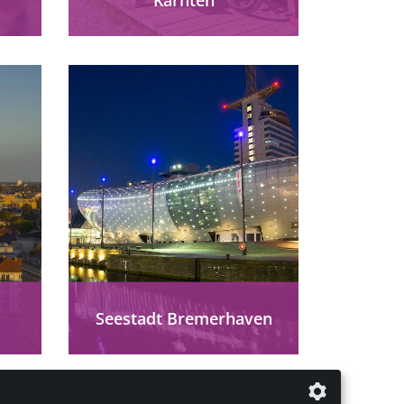
ier
Ein Naturerlebnis ohne
rn.
Hürden, dafür inmitten der
er,
österreichischen
t,
Alpensüdseite: Kärnten
 für
macht es möglich.
mehr erfahren
Seestadt Bremerhaven
etet
Bremerhaven barrierefrei
erleben: Klimahaus,
O-
Auswandererhaus, Nordsee-