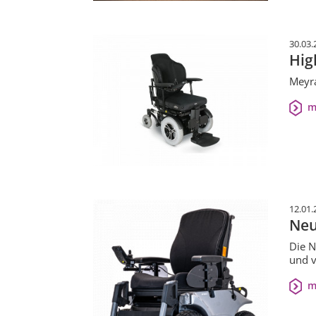
30.03.
Hig
Meyra
m
12.01.
Neu
Die N
und v
m