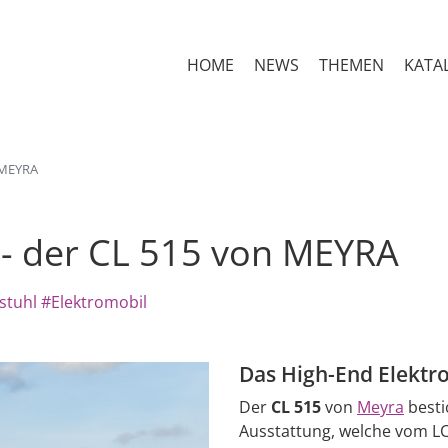
HOME
NEWS
THEMEN
KATA
 MEYRA
- der CL 515 von MEYRA
stuhl
#Elektromobil
Das High-End Elektr
Der
CL 515
von
Meyra
besti
Ausstattung, welche vom LC