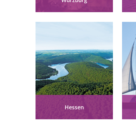
Würzburg barrierefrei
erleben: UNESCO-Residenz,
inklusive Stadtführungen,
Tandem-Touren & Museums-
ro
App in Leichter Sprache –
Kultur und Genuss am Main.
g
mehr erfahren
Hessen
Hessen barrierefrei
entdecken: Frankfurt,
Taunus, Rhön und
F