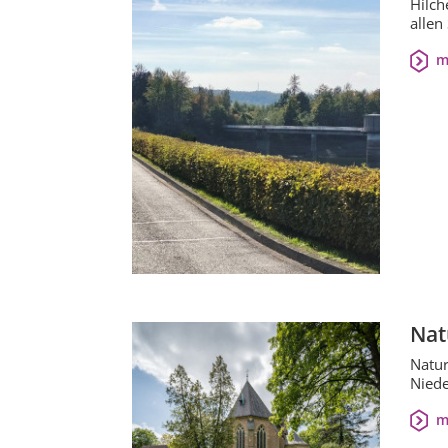
Hilch
allen
m
Nat
Natur
Niede
m