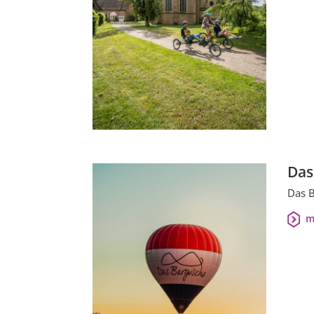
Das
Das B
m