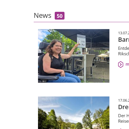
News
50
13.07.
Bar
Entde
Riksc
m
17.06.
Dre
Der H
Reise