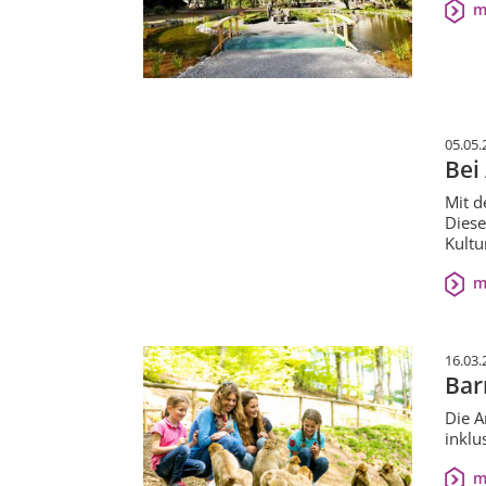
m
05.05.
Bei
Mit d
Diese
Kultu
m
16.03.
Bar
Die A
inklu
m