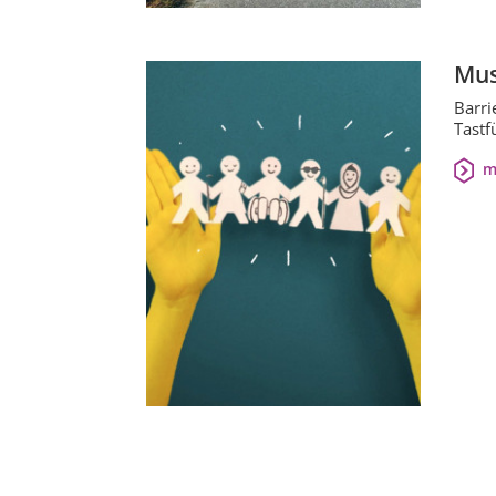
Mus
Barri
Tastf
m