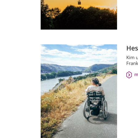
Hes
Kim u
Frank
m