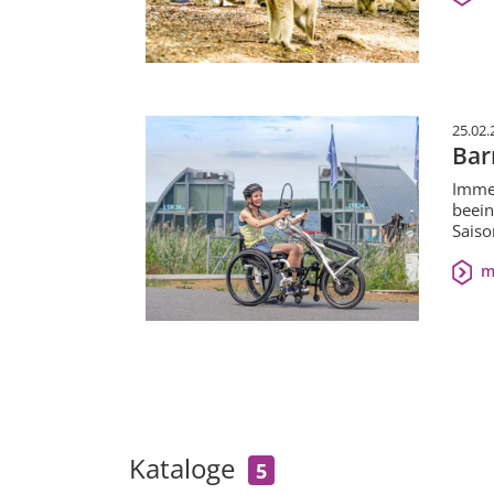
25.02.
Bar
Immer
beein
Saiso
m
Kataloge
5