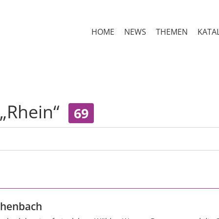
HOME
NEWS
THEMEN
KATA
 „Rhein“
69
chenbach