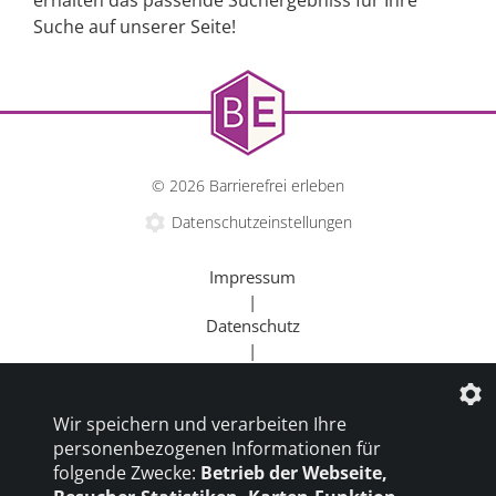
Suche auf unserer Seite!
© 2026 Barrierefrei erleben
Datenschutzeinstellungen
Impressum
|
Datenschutz
|
Kontakt
|
Wir speichern und verarbeiten Ihre
Beratung
personenbezogenen Informationen für
|
folgende Zwecke:
Betrieb der Webseite,
Goldener Rollstuhl