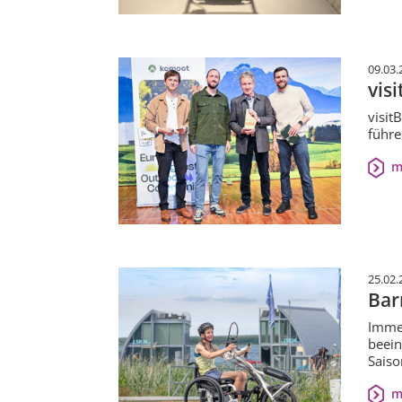
09.03.
vis
visit
führe
m
25.02.
Bar
Immer
beein
Saiso
m