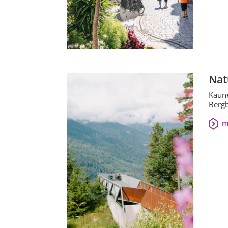
Nat
Kaune
Bergb
m