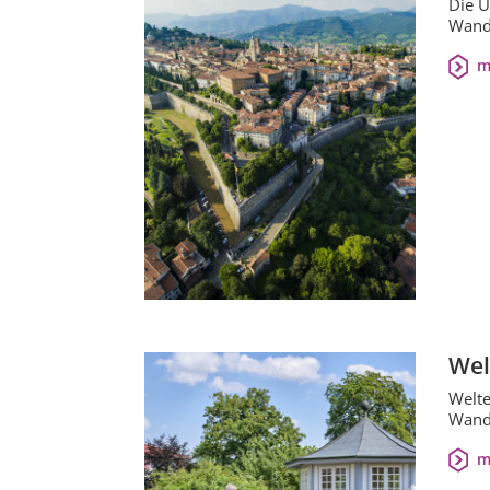
Die U
Wande
m
Wel
Welte
Wand
m