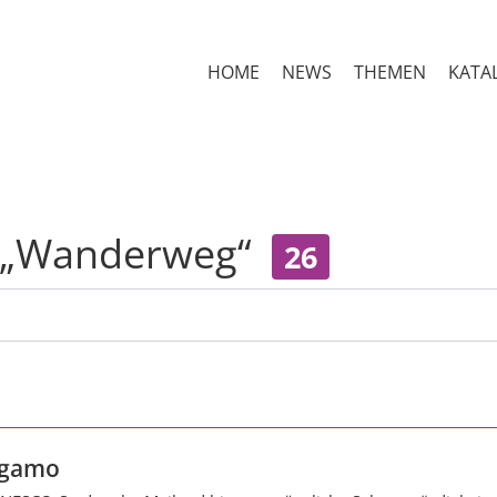
HOME
NEWS
THEMEN
KATA
r „Wanderweg“
26
rgamo