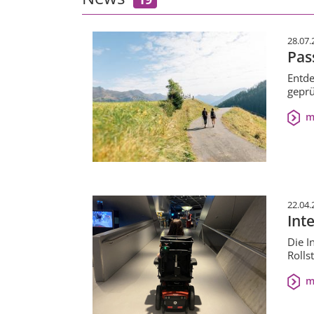
28.07.
Pas
Entde
geprü
m
22.04.
Int
Die I
Rolls
m