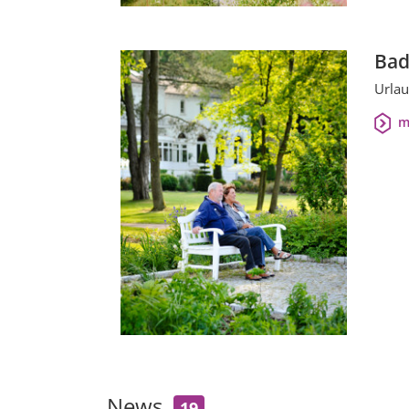
Bad
Urlau
m
News
19