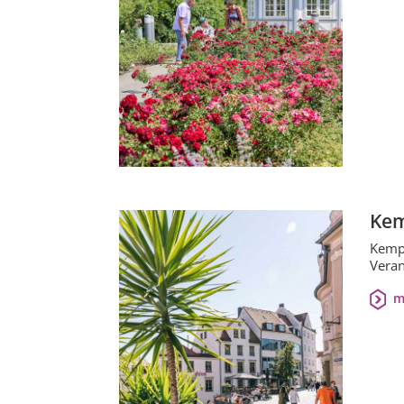
Ke
Kempt
Veran
m