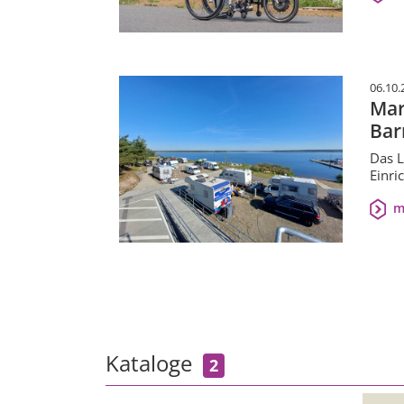
06.10.
Mar
Bar
Das L
Einri
m
Kataloge
2