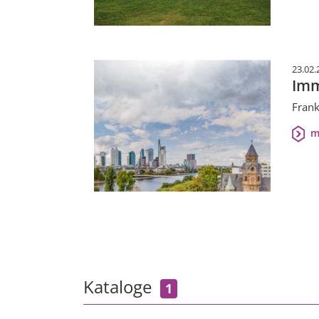
23.02.
Imm
Frank
m
Kataloge
1