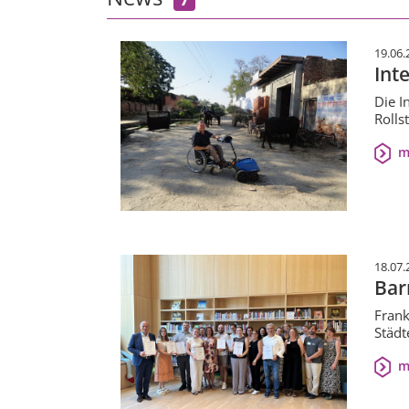
19.06.
Int
Die I
Rolls
m
18.07.
Bar
Frank
Städt
m