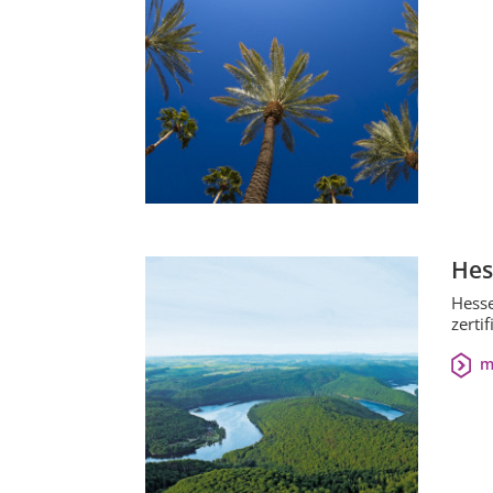
Hes
Hesse
zertif
m