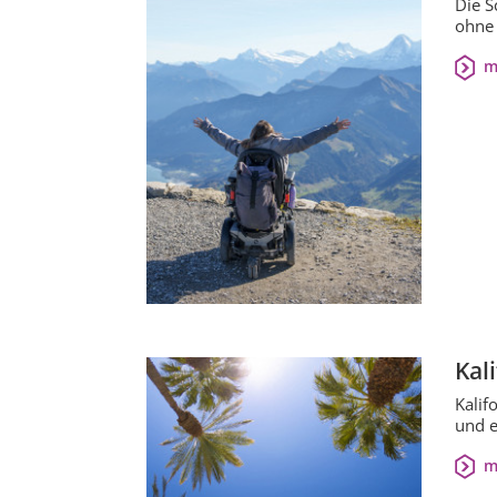
Die S
ohne 
m
Kal
Kalif
und e
m