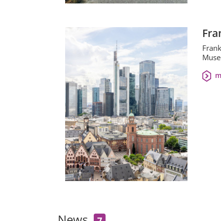
Fra
Frank
Musee
m
News
7