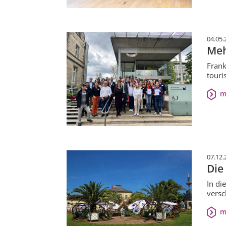
04.05.
Meh
Frank
touri
m
07.12.
Die
In di
versc
m