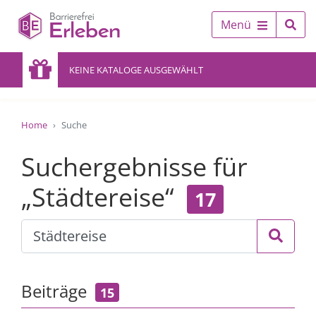
Menü
KEINE KATALOGE AUSGEWÄHLT
Home
Suche
Suchergebnisse für
„Städtereise“
17
Beiträge
15