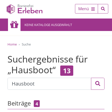
Menü
KEINE KATALOGE AUSGEWÄHLT
Home
Suche
Suchergebnisse für
„Hausboot“
13
Beiträge
4