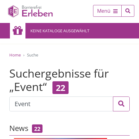
Menü
KEINE KATALOGE AUSGEWÄHLT
Home
Suche
Suchergebnisse für
„Event“
22
News
22