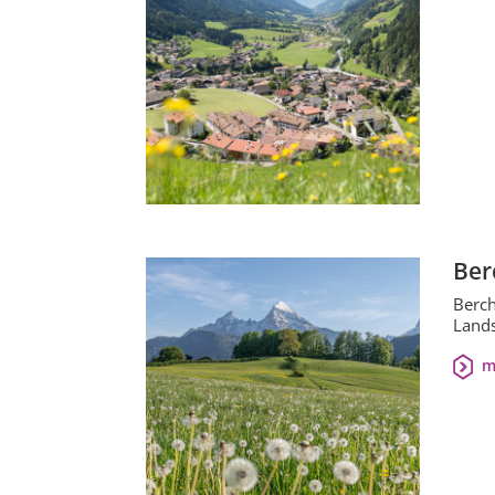
Ber
Berch
Lands
m