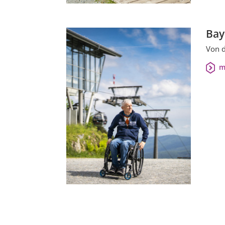
Bay
Von d
m