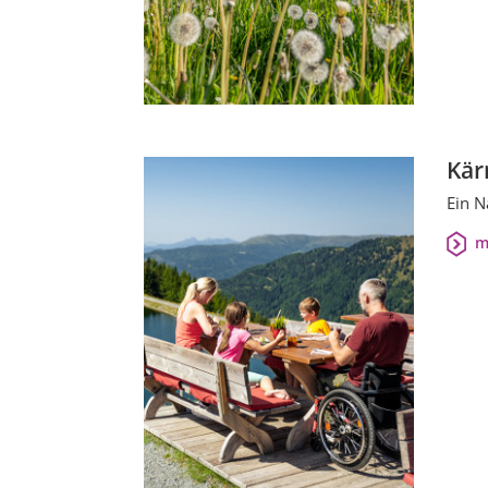
Kär
Ein N
m