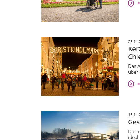
m
25.11.
Ker
Chi
Das A
über 
m
15.11.
Ges
Die t
ideal