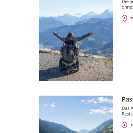
Die S
ohne 
m
Pass
Das A
Resta
m