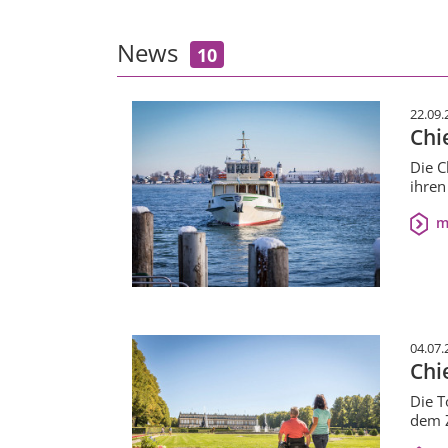
News
10
22.09.
Chi
Die C
ihren
m
04.07.
Chi
Die T
dem Z