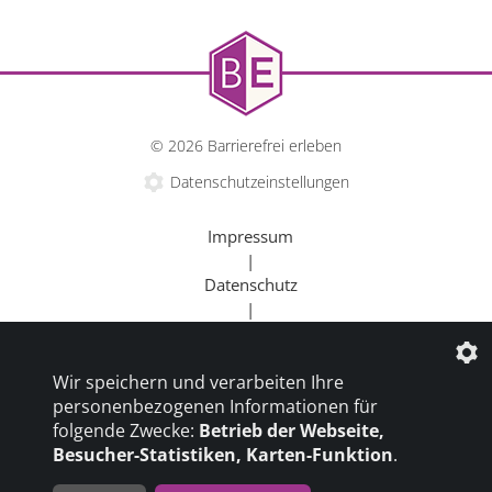
© 2026 Barrierefrei erleben
Datenschutzeinstellungen
Impressum
|
Datenschutz
|
Kontakt
|
Wir speichern und verarbeiten Ihre
Beratung
personenbezogenen Informationen für
|
folgende Zwecke:
Betrieb der Webseite,
Goldener Rollstuhl
Besucher-Statistiken, Karten-Funktion
.
|
Barrierefrei um die Welt