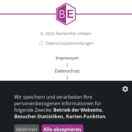
© 2026 Barrierefrei erleben
Datenschutzeinstellungen
Impressum
|
Datenschutz
|
Kontakt
|
Wir speichern und verarbeiten Ihre
Beratung
personenbezogenen Informationen für
|
folgende Zwecke:
Betrieb der Webseite,
Goldener Rollstuhl
Besucher-Statistiken, Karten-Funktion
.
|
Barrierefrei um die Welt
Ablehnen
Alle akzeptieren