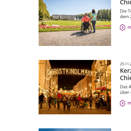
Chi
Die T
dem Z
m
25.11.
Ker
Chi
Das A
über 
m