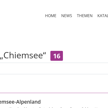
HOME
NEWS
THEMEN
KATA
r „Chiemsee“
16
emsee-Alpenland