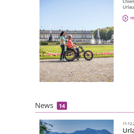
Chiem
Urlau
m
News
14
11.12.
Url