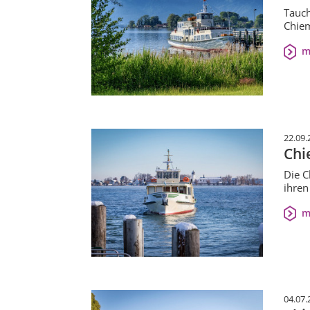
Tauch
Chiem
m
22.09.
Chi
Die C
ihren
m
04.07.