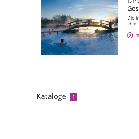
15.11.
Ges
Die t
ideal
m
Kataloge
1