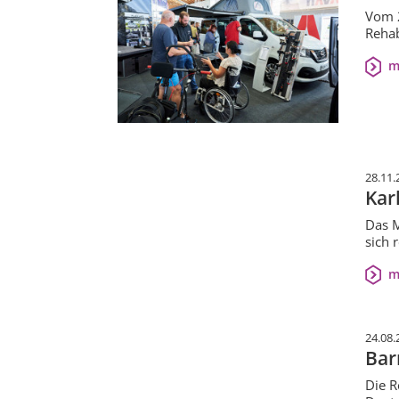
Vom 2
Rehab
m
28.11.
Kar
Das M
sich 
m
24.08.
Bar
Die R