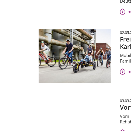
Deuts
m
02.05.
Fre
Kar
Mobil
Famil
m
03.03.
Vor
Vom 1
Rehab