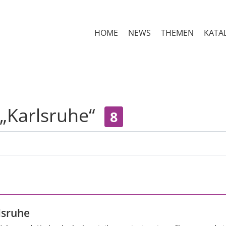
HOME
NEWS
THEMEN
KATA
 „Karlsruhe“
8
lsruhe