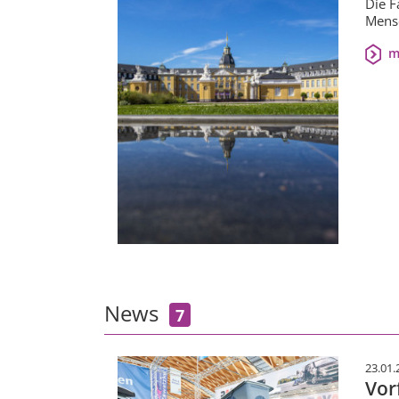
Die F
Mensc
m
News
7
23.01.
Vor