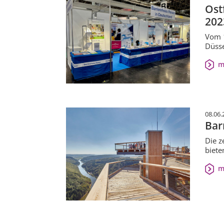
Ost
202
Vom 1
Düsse
m
08.06.
Bar
Die z
biete
m