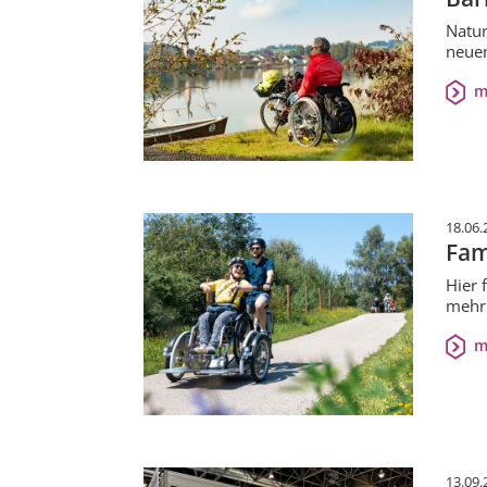
Natur
neuen
m
18.06.
Fam
Hier 
mehr
m
13.09.