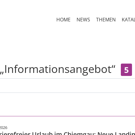
HOME
NEWS
THEMEN
KATA
 „Informationsangebot“
5
2026
rierefreier Urlaub im Chiemgau: Neue Landin