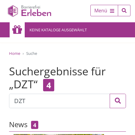
Menü
KEINE KATALOGE AUSGEWÄHLT
Home
Suche
Suchergebnisse für
„DZT“
4
News
4