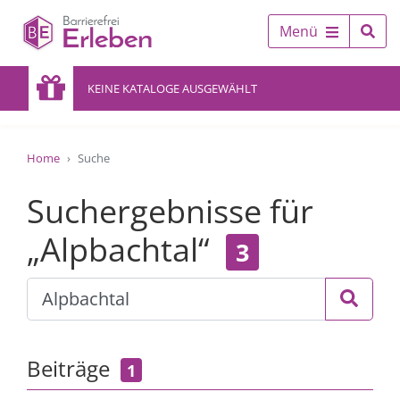
Menü
KEINE KATALOGE AUSGEWÄHLT
Home
Suche
Suchergebnisse für
„Alpbachtal“
3
Beiträge
1