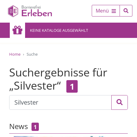
Menü
KEINE KATALOGE AUSGEWÄHLT
Home
Suche
Suchergebnisse für
„Silvester“
1
News
1