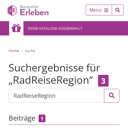
Menü
KEINE KATALOGE AUSGEWÄHLT
Home
Suche
Suchergebnisse für
„RadReiseRegion“
3
Beiträge
1