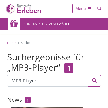
Menü
KEINE KATALOGE AUSGEWÄHLT
Home
Suche
Suchergebnisse für
„MP3-Player“
1
News
1