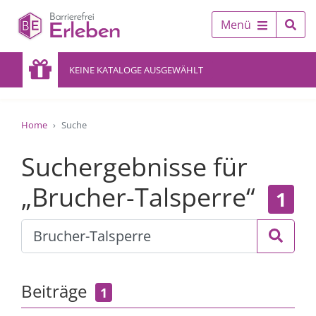
Menü
KEINE KATALOGE AUSGEWÄHLT
Home
Suche
Suchergebnisse für
„Brucher-Talsperre“
1
Beiträge
1