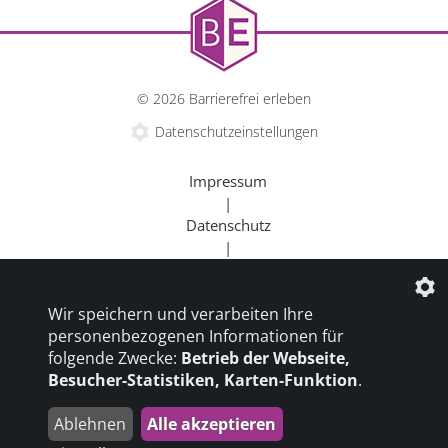
© 2026 Barrierefrei erleben
Datenschutzeinstellungen
Impressum
|
Datenschutz
|
Kontakt
|
Wir speichern und verarbeiten Ihre
Beratung
personenbezogenen Informationen für
|
folgende Zwecke:
Betrieb der Webseite,
Goldener Rollstuhl
Besucher-Statistiken, Karten-Funktion
.
|
Barrierefrei um die Welt
Ablehnen
Alle akzeptieren
die profilschmiede - Internetagentur