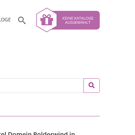
KEINE KATALOGE
LOGE
AUSGEWÄHLT
otel Domein Polderwind in