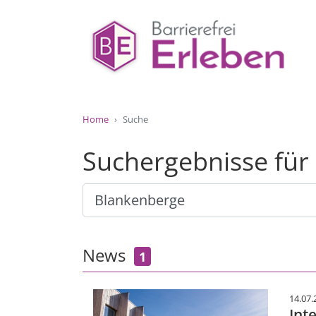
Home
Suche
Suchergebnisse fü
News
1
14.07.
Int