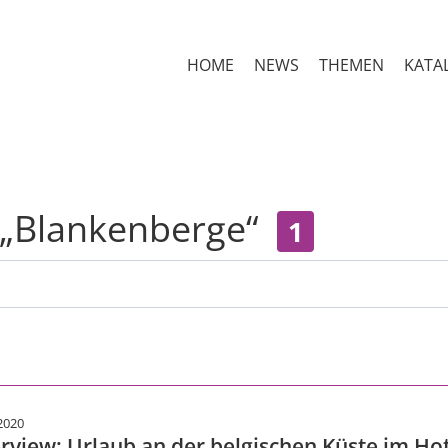
HOME
NEWS
THEMEN
KATA
r „Blankenberge“
1
2020
erview: Urlaub an der belgischen Küste im H