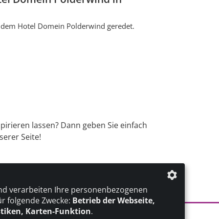
it dem Hotel Domein Polderwind geredet.
spirieren lassen? Dann geben Sie einfach
erer Seite!
nd verarbeiten Ihre personenbezogenen
ür folgende Zwecke:
Betrieb der Webseite,
stiken, Karten-Funktion
.