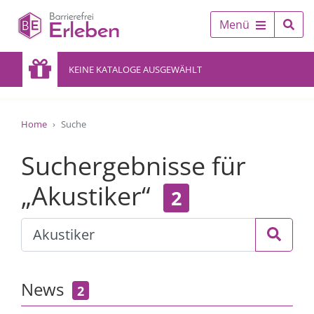
Menü
KEINE KATALOGE AUSGEWÄHLT
Home
Suche
Suchergebnisse für
„Akustiker“
2
News
2