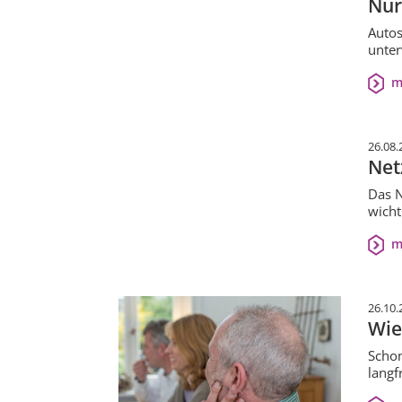
Nur
Autos
unter
m
26.08.
Net
Das N
wicht
m
26.10.
Wie
Schon
langf