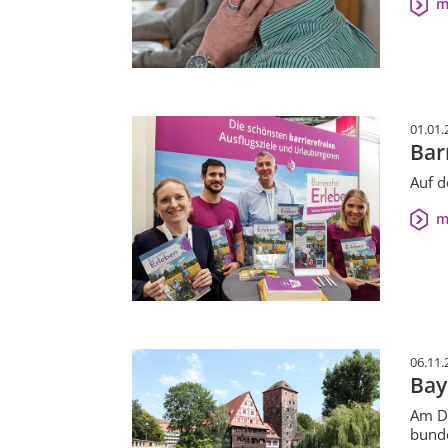
m
01.01.
Bar
Auf d
m
06.11.
Bay
Am Di
bunde