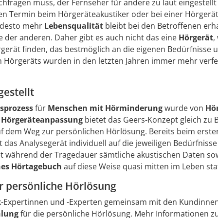
ragen muss, der Fernseher für andere zu laut eingestellt
nen Termin beim Hörgeräteakustiker oder bei einer Hörgeräte
, desto mehr
Lebensqualität
bleibt bei den Betroffenen erh
e der anderen. Daher gibt es auch nicht das eine
Hörgerät
,
gerät finden, das bestmöglich an die eigenen Bedürfnisse 
n Hörgeräts wurden in den letzten Jahren immer mehr verfei
gestellt
sprozess
für
Menschen mit Hörminderung
wurde von
Hör
n
Hörgeräteanpassung
bietet das Geers-Konzept gleich zu 
uf dem Weg zur persönlichen Hörlösung. Bereits beim erst
s Analysegerät individuell auf die jeweiligen Bedürfnisse
t während der Tragedauer sämtliche akustischen Daten sowi
es Hörtagebuch
auf diese Weise quasi mitten im Leben stat
r persönliche Hörlösung
k-Expertinnen und -Experten gemeinsam mit den Kundinne
hlung
für die persönliche Hörlösung. Mehr Informationen zu