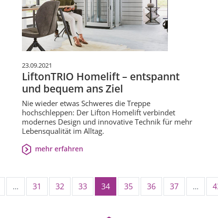
23.09.2021
LiftonTRIO Homelift – entspannt
und bequem ans Ziel
Nie wieder etwas Schweres die Treppe
hochschleppen: Der Lifton Homelift verbindet
modernes Design und innovative Technik für mehr
Lebensqualität im Alltag.
mehr erfahren
...
31
32
33
34
35
36
37
...
4