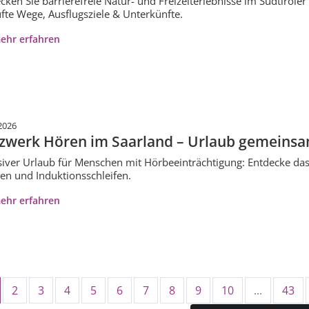
cken Sie barrierefreie Natur- und Freizeiterlebnisse im Südtirole
fte Wege, Ausflugsziele & Unterkünfte.
ehr erfahren
2026
zwerk Hören im Saarland – Urlaub gemeinsa
siver Urlaub für Menschen mit Hörbeeinträchtigung: Entdecke das
en und Induktionsschleifen.
ehr erfahren
2
3
4
5
6
7
8
9
10
...
43