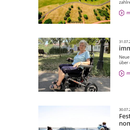
zahlr
m
31.07.
imm
Neue 
über 
m
30.07.
Fes
nom