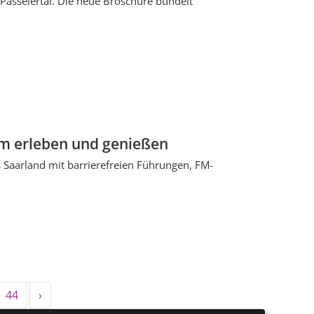
r Passeiertal. Die neue Broschüre bündelt
m erleben und genießen
 Saarland mit barrierefreien Führungen, FM-
44
›