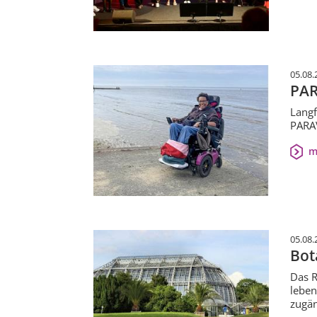
05.08.
PAR
Langf
PARAV
m
05.08.
Bot
Das R
leben
zugän