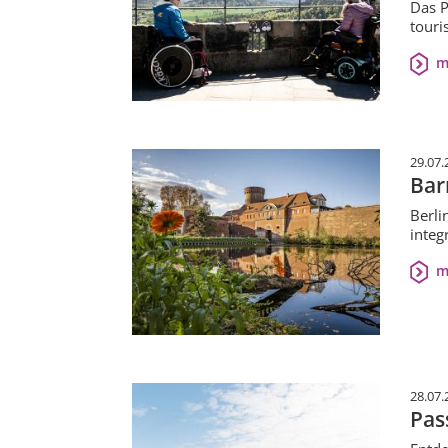
Das P
touri
m
29.07.
Bar
Berli
integ
m
28.07.
Pas