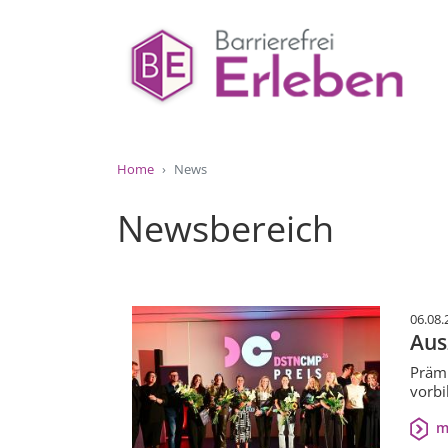
Home
News
Newsbereich
06.08.
Aus
Prämi
vorbi
m