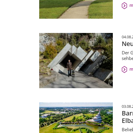
m
04.08.
Neu
Der G
sehbe
m
03.08.
Bar
Elb
Belie