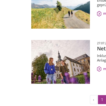
Entde
geprü
m
27.07.
Net
Inklu
Anlag
m
‹
1