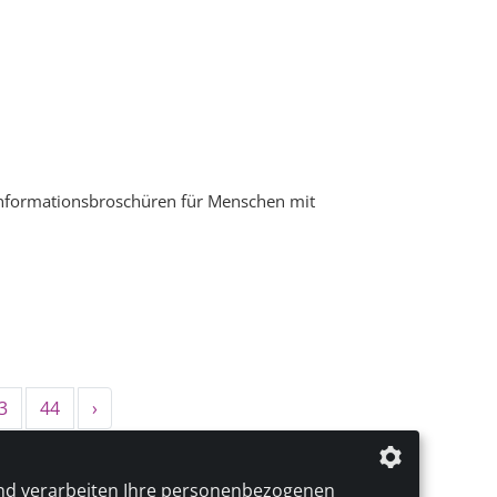
d Informationsbroschüren für Menschen mit
3
44
›
nd verarbeiten Ihre personenbezogenen