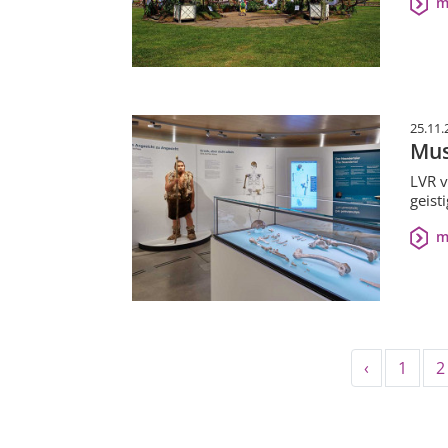
m
25.11.
Mus
LVR v
geist
m
‹
1
2