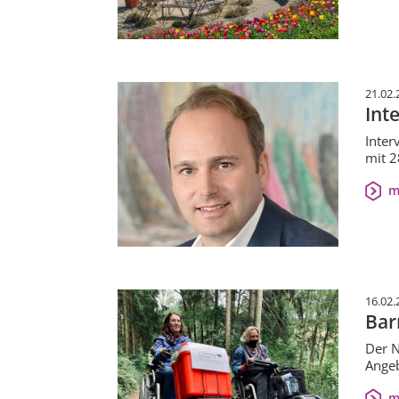
21.02.
Int
Inter
mit 2
m
16.02.
Bar
Der N
Angeb
m