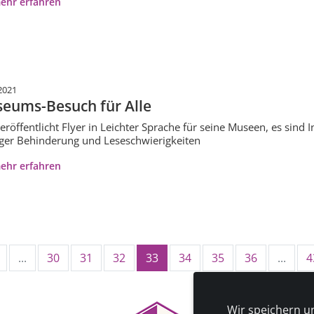
ehr erfahren
2021
eums-Besuch für Alle
eröffentlicht Flyer in Leichter Sprache für seine Museen, es sin
iger Behinderung und Leseschwierigkeiten
ehr erfahren
...
30
31
32
33
34
35
36
...
4
Wir speichern u