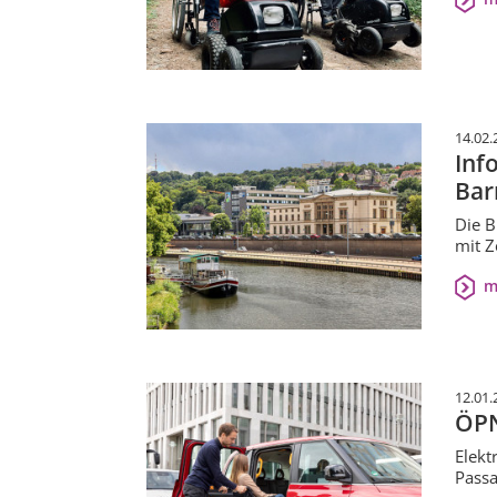
14.02.
Inf
Bar
Die B
mit Z
m
12.01.
ÖPN
Elekt
Passa