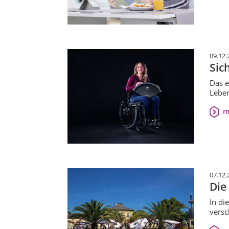
09.12.
Sic
Das e
Leben
m
07.12.
Die
In di
versc