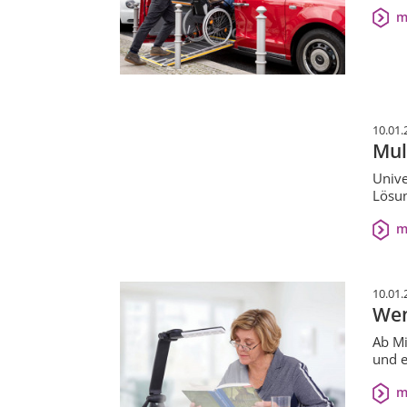
m
10.01.
Mul
Unive
Lösun
m
10.01.
Wen
Ab Mi
und e
m