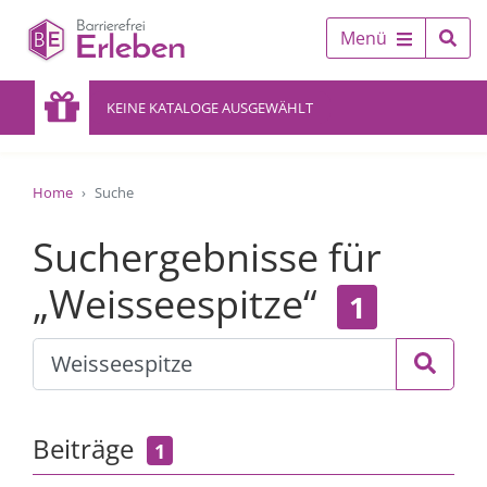
Menü
KEINE KATALOGE AUSGEWÄHLT
Home
Suche
Suchergebnisse für
„Weisseespitze“
1
Beiträge
1