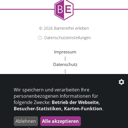
© 2026 Barrierefrei erleben
Datenschutzeinstellungen
Impressum
|
Datenschutz
|
Kontakt
|
Wir speichern und verarbeiten Ihre
Beratung
personenbezogenen Informationen für
|
folgende Zwecke:
Betrieb der Webseite,
Goldener Rollstuhl
Besucher-Statistiken, Karten-Funktion
.
|
Barrierefrei um die Welt
Ablehnen
Alle akzeptieren
die profilschmiede - Internetagentur