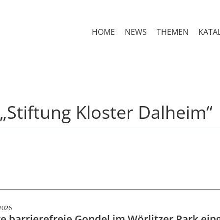
HOME
NEWS
THEMEN
KATA
„Stiftung Kloster Dalheim
2026
te barrierefreie Gondel im Wörlitzer Park ei