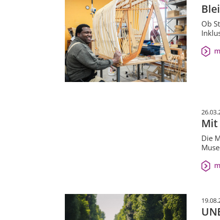
Ble
Ob St
Inklu
m
26.03.
Mit
Die M
Muse
m
19.08.
UNE