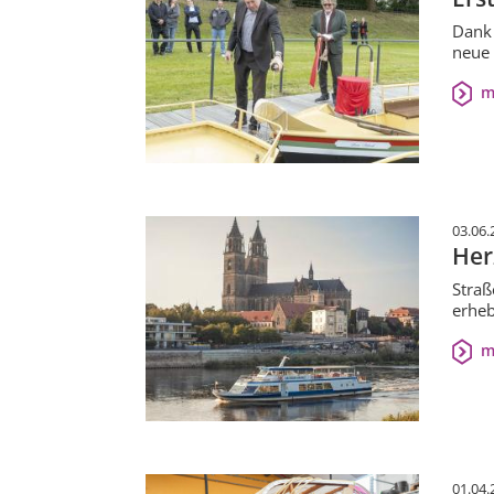
Dank 
neue 
m
03.06.
Her
Straß
erhe
m
01.04.