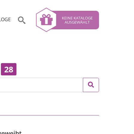
KEINE KATALOGE
LOGE
AUSGEWÄHLT
“
28
ngeweiht