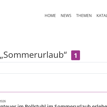
HOME
NEWS
THEMEN
KATA
r „Sommerurlaub“
1
2026
nteuer im Rollstuhl im Sommerurlaub erleb