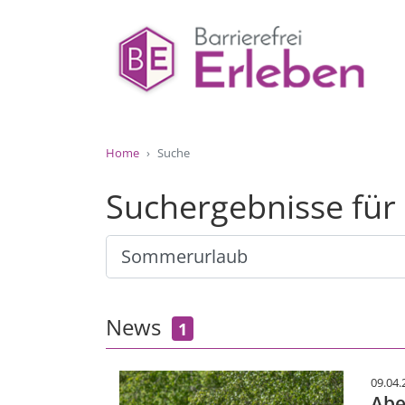
Home
Suche
Suchergebnisse fü
News
1
09.04.
Abe