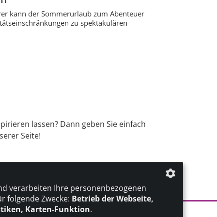
ahrer kann der Sommerurlaub zum Abenteuer
itätseinschränkungen zu spektakulären
spirieren lassen? Dann geben Sie einfach
erer Seite!
nd verarbeiten Ihre personenbezogenen
ür folgende Zwecke:
Betrieb der Webseite,
stiken, Karten-Funktion
.