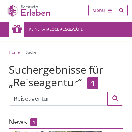
Menü
KEINE KATALOGE AUSGEWÄHLT
Home
Suche
Suchergebnisse für
„Reiseagentur“
1
News
1