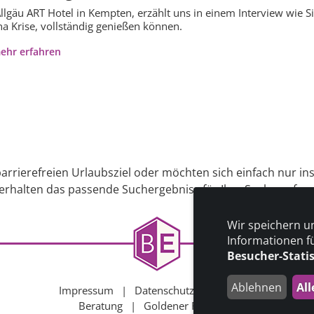
llgäu ART Hotel in Kempten, erzählt uns in einem Interview wie S
a Krise, vollständig genießen können.
ehr erfahren
arrierefreien Urlaubsziel oder möchten sich einfach nur in
 erhalten das passende Suchergebniss für Ihre Suche auf uns
Wir speichern u
Informationen f
Besucher-Stati
Ablehnen
All
Impressum
|
Datenschutz
|
Kontakt
|
Beratung
|
Goldener Rollstuhl
|