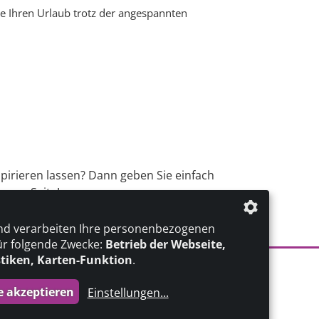
ie Ihren Urlaub trotz der angespannten
spirieren lassen? Dann geben Sie einfach
erer Seite!
nd verarbeiten Ihre personenbezogenen
ür folgende Zwecke:
Betrieb der Webseite,
stiken, Karten-Funktion
.
e akzeptieren
Einstellungen
...
die profilschmiede - Internetagentur