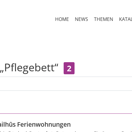
HOME
NEWS
THEMEN
KATA
 „Pflegebett“
2
Sailhûs Ferienwohnungen