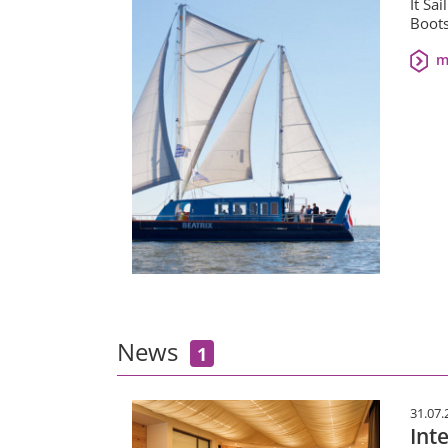
It Sa
Boots
m
News
1
31.07.
Int