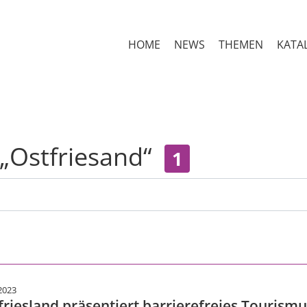
HOME
NEWS
THEMEN
KATA
 „Ostfriesand“
1
2023
friesland präsentiert barrierefreies Touris