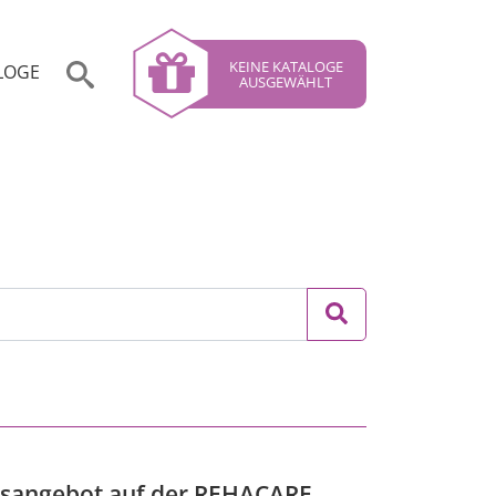
KEINE KATALOGE
LOGE
AUSGEWÄHLT
musangebot auf der REHACARE