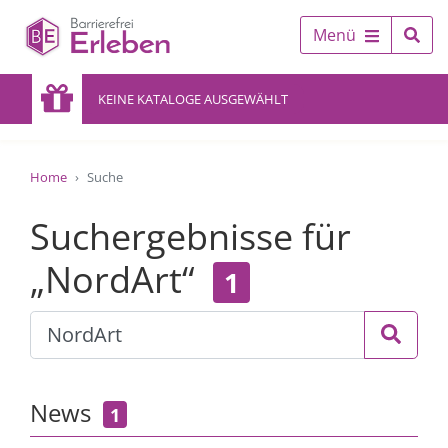
Menü
KEINE KATALOGE AUSGEWÄHLT
Home
Suche
Suchergebnisse für
„NordArt“
1
News
1