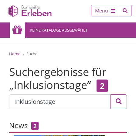
Menü
KEINE KATALOGE AUSGEWÄHLT
Home
Suche
Suchergebnisse für
„Inklusionstage“
2
News
2