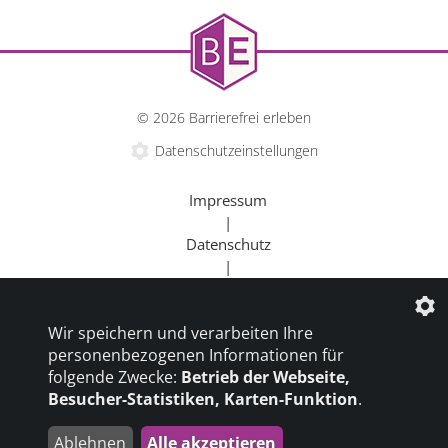
© 2026 Barrierefrei erleben
Datenschutzeinstellungen
Impressum
|
Datenschutz
|
Kontakt
|
Wir speichern und verarbeiten Ihre
Beratung
personenbezogenen Informationen für
|
folgende Zwecke:
Betrieb der Webseite,
Goldener Rollstuhl
Besucher-Statistiken, Karten-Funktion
.
|
Barrierefrei um die Welt
Ablehnen
Alle akzeptieren