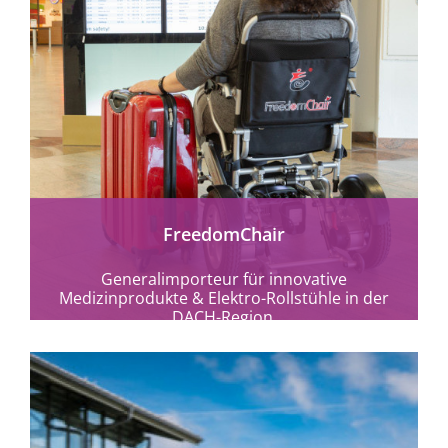
mehr erfahren
FreedomChair
Generalimporteur für innovative
Medizinprodukte & Elektro-Rollstühle in der
DACH-Region.