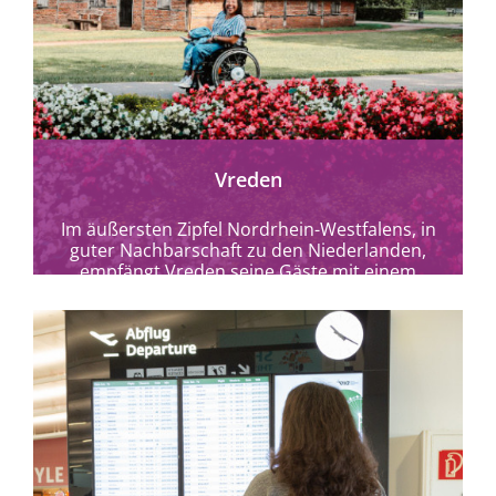
mehr erfahren
Vreden
Im äußersten Zipfel Nordrhein-Westfalens, in
guter Nachbarschaft zu den Niederlanden,
empfängt Vreden seine Gäste mit einem
Lächeln und der sprichwörtlichen
Münsterländer...