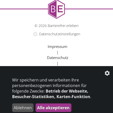
© 2026 Barrierefrei erleben
Datenschutzeinstellungen
Impressum
|
Datenschutz
|
Kontakt
|
Wir speichern und verarbeiten Ihre
Beratung
personenbezogenen Informationen für
|
folgende Zwecke:
Betrieb der Webseite,
Goldener Rollstuhl
Besucher-Statistiken, Karten-Funktion
.
|
Barrierefrei um die Welt
Ablehnen
Alle akzeptieren