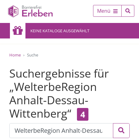
Menü
KEINE KATALOGE AUSGEWÄHLT
Home
Suche
Suchergebnisse für
„WelterbeRegion
Anhalt-Dessau-
Wittenberg“
4