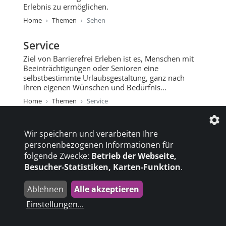
Erlebnis zu ermöglichen.
Home
Themen
Sehen
Service
Ziel von Barrierefrei Erleben ist es, Menschen mit
Beeinträchtigungen oder Senioren eine
selbstbestimmte Urlaubsgestaltung, ganz nach
ihren eigenen Wünschen und Bedürfnis...
Home
Themen
Service
Bestellen Sie Ihren Wunschkatalog
Wir speichern und verarbeiten Ihre
für Ihren nächsten barrierefreien
personenbezogenen Informationen für
Urlaub kostenlos
folgende Zwecke:
Betrieb der Webseite,
Kataloge | Hier finden Sie interessante Kataloge für
Besucher-Statistiken, Karten-Funktion
.
den barrierefreien Urlaub
Home
Kataloge
Ablehnen
Alle akzeptieren
Einstellungen
...
Beratung für Unternehmen und
Destinationen