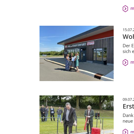
m
15.07.
Woh
Der E
sich 
m
09.07.
Ers
Dank 
neue 
m