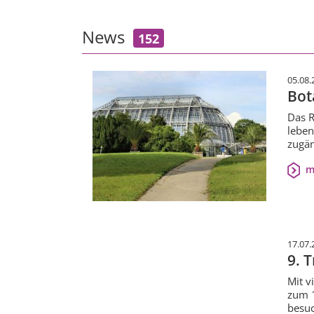
News
152
05.08.
Bot
Das R
leben
zugän
m
17.07.
9. 
Mit v
zum 1
besu