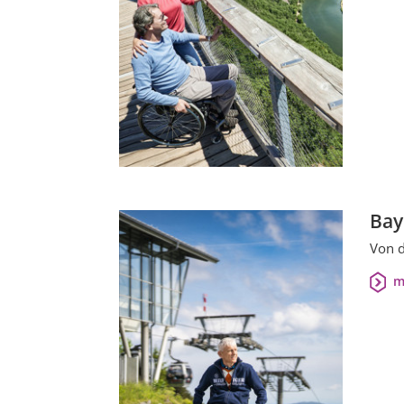
Bay
Von d
m