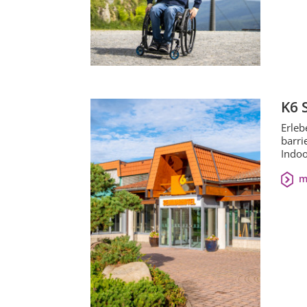
K6 
Erleb
barri
Indoo
m