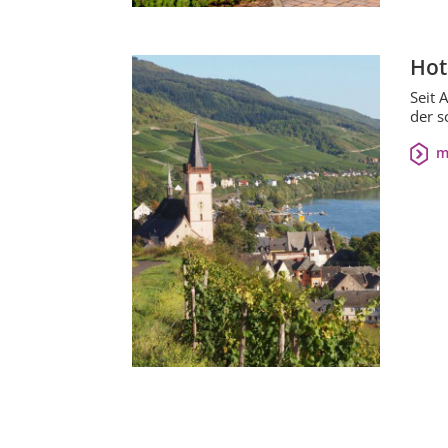
Hot
Seit 
der s
m