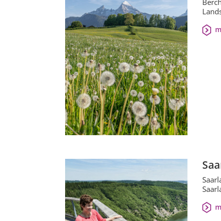
Berch
Lands
m
Saa
Saarl
Saarl
m