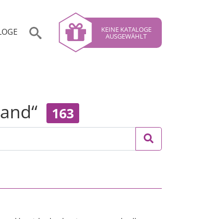
KEINE KATALOGE
LOGE
AUSGEWÄHLT
hland“
163