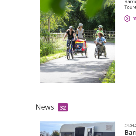
Barri
Toure
m
News
32
24.04.
Bar