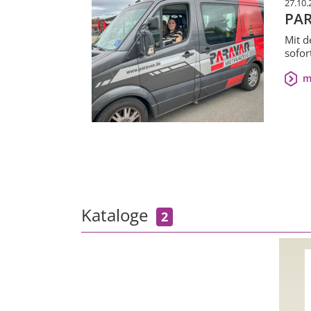
27.10.
PAR
Mit d
sofor
m
Kataloge
2