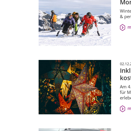
Mon
Winte
& per
m
02.12.
Ink
kos
Am 4.
für M
erleb
m