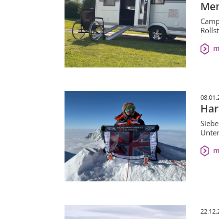
Men
Campi
Rolls
m
08.01.
Har
Siebe
Unter
m
22.12.