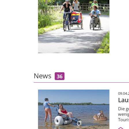
News
36
09.04.
Laus
Die g
wenig
Touri