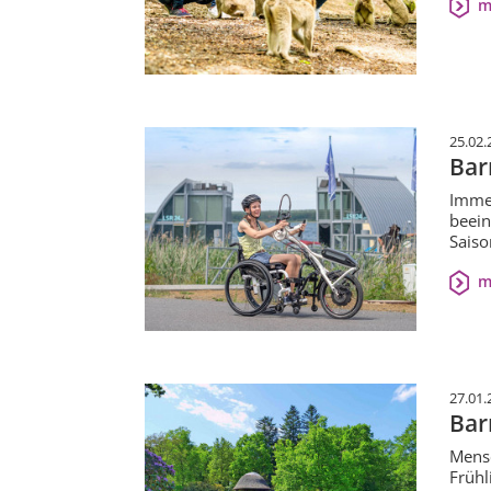
m
25.02.
Bar
Immer
beein
Saiso
m
27.01.
Bar
Mensc
Frühl