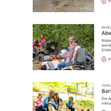
m
09.04.
Abe
Wakeb
werde
Erleb
m
16.03.
Bar
Die A
inklu