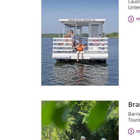
Lausi
Unter
m
Bra
Barri
Toure
m