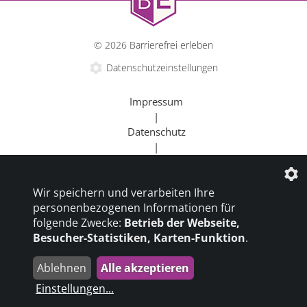
© 2026 Barrierefrei erleben
Datenschutzeinstellungen
Impressum
|
Datenschutz
|
Kontakt
|
Wir speichern und verarbeiten Ihre
Beratung
personenbezogenen Informationen für
|
folgende Zwecke:
Betrieb der Webseite,
Goldener Rollstuhl
Besucher-Statistiken, Karten-Funktion
.
|
Barrierefrei um die Welt
Ablehnen
Alle akzeptieren
die profilschmiede - Internetagentur
Einstellungen
...